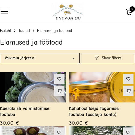
0
Esileht
Tooted
Elamused ja töötoad
Elamused ja töötoad
Vaikimisi järjestus
Kaerakiisli valmistamise
Kehahoolitseja tegemise
töötuba
töötuba (osaleja kohta)
30,00
€
30,00
€