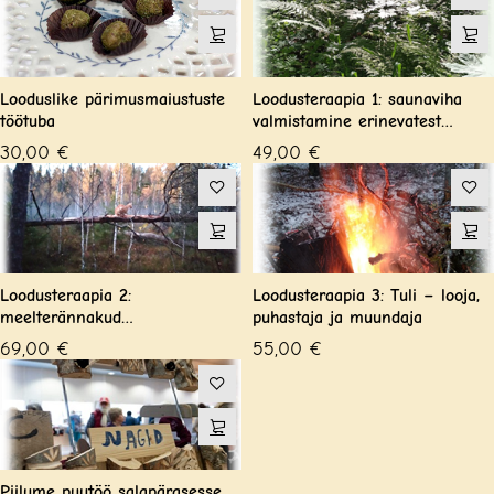
Looduslike pärimusmaiustuste
Loodusteraapia 1: saunaviha
töötuba
valmistamine erinevatest
taimedest
30,00
€
49,00
€
Loodusteraapia 2:
Loodusteraapia 3: Tuli – looja,
meelterännakud
puhastaja ja muundaja
loodusterapeudiga /
69,00
€
55,00
€
metsakümblus
Piilume puutöö salapärasesse