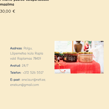
maailma
30,00
€
Aadress:
Polgu,
Lõpemetsa küla Rapla
vald Raplamaa 78419
Avatud:
24/7
Telefon:
+372 526 5517
E-post:
ene.laur@neti.ee,
enekun@gmail.com