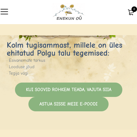
0
Kolm tugisammast, millele on üles
ehitatud Polgu talu tegemised:
· Esivanemate tarkus
· Looduse jõud
· Tegija vägi
KUI SOOVID ROHKEM TEADA, VAJUTA SIIA
ASTUA SISSE MEIE E-POODI