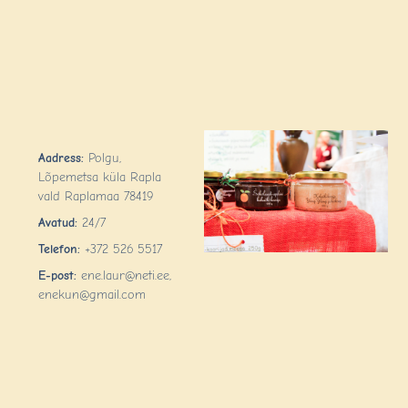
Aadress:
Polgu,
Lõpemetsa küla Rapla
vald Raplamaa 78419
Avatud:
24/7
Telefon:
+372 526 5517
E-post:
ene.laur@neti.ee,
enekun@gmail.com