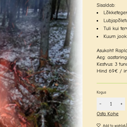
Sisaldab:
Lõkketege
Lubjapõlet
Tuli kui te
Kuum jook 
Asukoht Rapla
Aeg: aastaring
Kestvus: 3 tun
Hind 69€ / i
Kogus
Osta Kohe