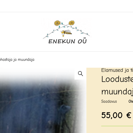
puhastaja ja muundaja
Elamused ja t
Looduste
muunda
Saadavus
Ol
55,00
€