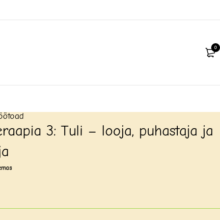
0
öötoad
raapia 3: Tuli – looja, puhastaja ja
ja
emas