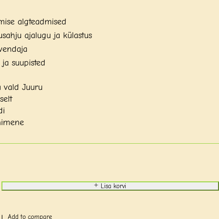
mise algteadmised
usahju ajalugu ja külastus
rvendaja
ja suupisted
 vald Juuru
selt
di
nimene
Lisa korvi