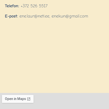
Telefon:
+372 526 5517
E-post:
ene.laur@neti.ee, enekun@gmail.com