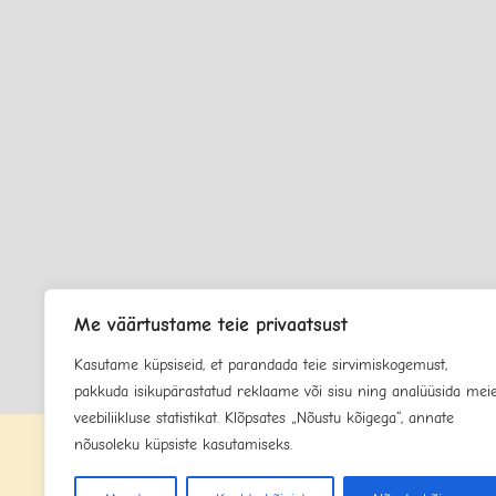
Me väärtustame teie privaatsust
Kasutame küpsiseid, et parandada teie sirvimiskogemust,
pakkuda isikupärastatud reklaame või sisu ning analüüsida mei
veebiliikluse statistikat. Klõpsates „Nõustu kõigega“, annate
nõusoleku küpsiste kasutamiseks.