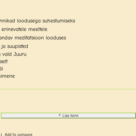
hnikad loodusega suhestumiseks
 erinevatele meeltele
andav meditatsioon looduses
ja suupisted
 vald Juuru
selt
di
nimene
Lisa korvi