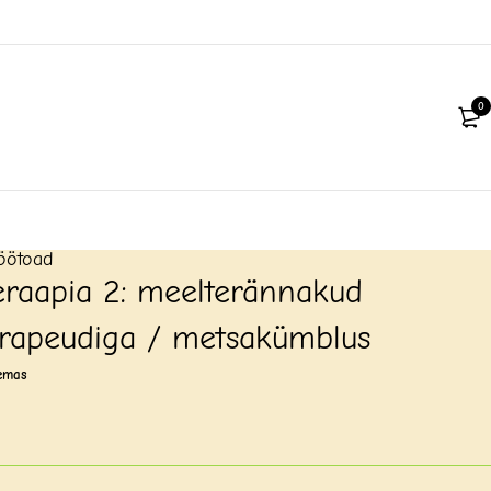
0
öötoad
eraapia 2: meelterännakud
erapeudiga / metsakümblus
emas