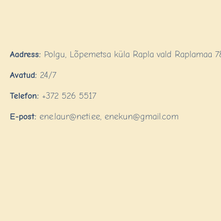
Aadress:
Polgu, Lõpemetsa küla Rapla vald Raplamaa 7
Avatud:
24/7
Telefon:
+372 526 5517
E-post:
ene.laur@neti.ee, enekun@gmail.com