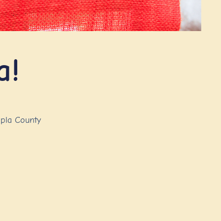
a!
apla County