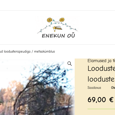
ud loodusterapeudiga / metsakümblus
Elamused ja t
Loodust
loodust
Saadavus
Ol
69,00
€