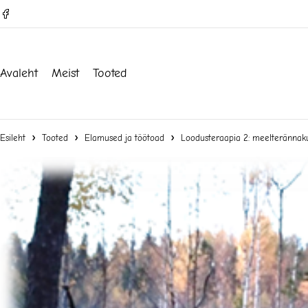
Avaleht
Meist
Tooted
Esileht
Tooted
Elamused ja töötoad
Loodusteraapia 2: meelterännak