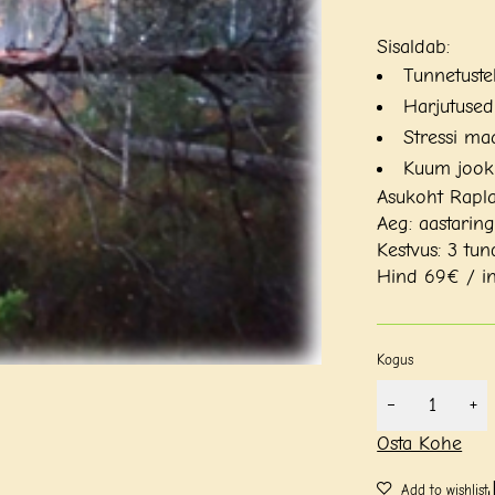
Sisaldab:
Tunnetuste
Harjutused
Stressi ma
Kuum jook 
Asukoht Rapla
Aeg: aastaring
Kestvus: 3 tun
Hind 69€ / i
Kogus
Osta Kohe