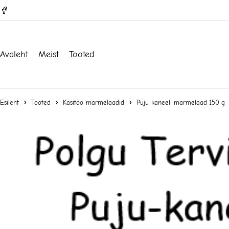
Avaleht
Meist
Tooted
Esileht
Tooted
Käsitöö-marmelaadid
Puju-kaneeli marmelaad 150 g