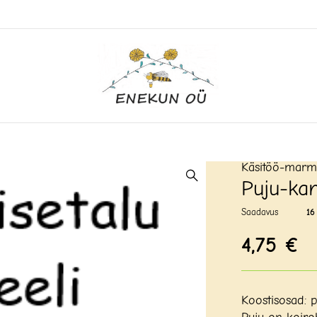
Käsitöö-marm
Puju-ka
Saadavus
16
4,75
€
Koostisosad: p