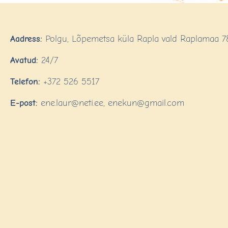
Aadress:
Polgu, Lõpemetsa küla Rapla vald Raplamaa 7
Avatud:
24/7
Telefon:
+372 526 5517
E-post:
ene.laur@neti.ee, enekun@gmail.com