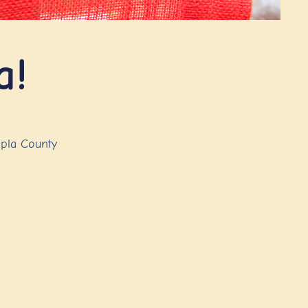
a!
apla County