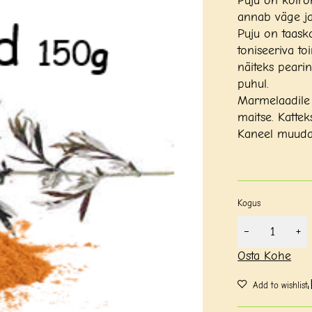
Puju on koiro
annab väge ja 
Puju on taask
toniseeriva to
näiteks peari
puhul.
Marmelaadile 
maitse. Kattek
Kaneel muuda
Kogus
Osta Kohe