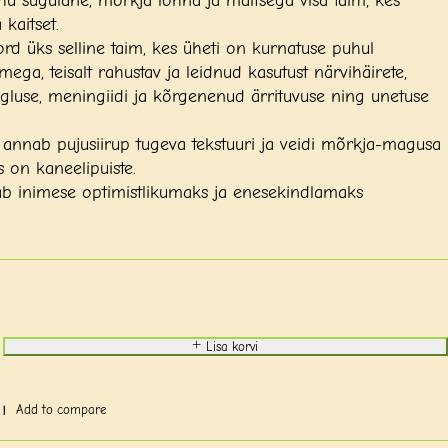
hu sugulane, mõrkja lõhna ja maitsega visa taim, kes
kaitset.
ord üks selline taim, kes üheti on kurnatuse puhul
imega, teisalt rahustav ja leidnud kasutust närvihäirete,
ngluse, meningiidi ja kõrgenenud ärrituvuse ning unetuse
annab pujusiirup tugeva tekstuuri ja veidi mõrkja-magusa
s on kaneelipuiste.
b inimese optimistlikumaks ja enesekindlamaks
Lisa korvi