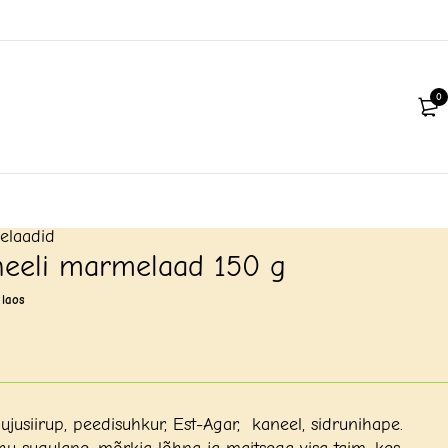
0
elaadid
neeli marmelaad 150 g
 laos
ujusiirup, peedisuhkur, Est-Agar, kaneel, sidrunihape.